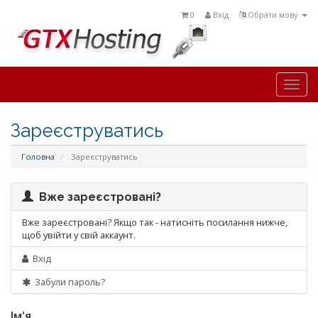
0
Вхід
Обрати мову
Togg
navi
Зареєструватись
Головна
Зареєструватись
Вже зареєстровані?
Вже зареєстровані? Якщо так - натисніть посилання нижче,
щоб увійти у свій аккаунт.
Вхід
Забули пароль?
Ім'я