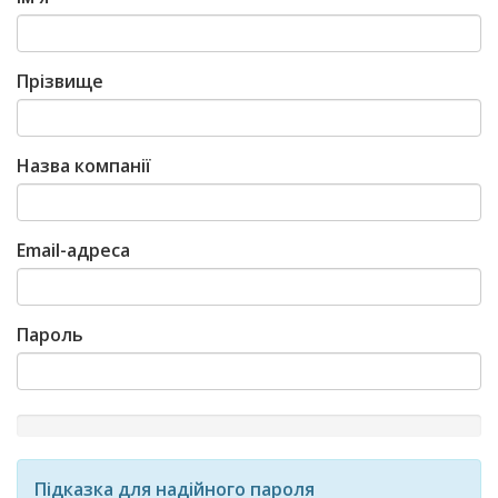
Прізвище
Назва компанії
Email-адреса
Пароль
New
Password
Rating:
Підказка для надійного пароля
0%