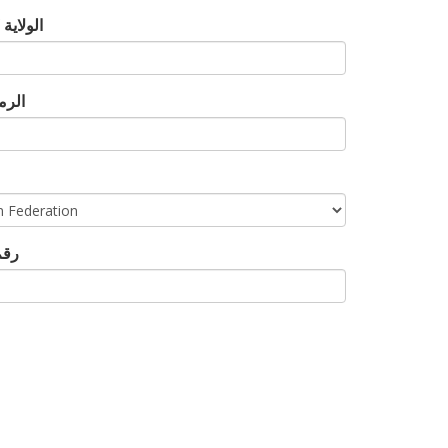
الولاية
الرم
رقم