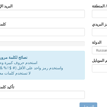
 / المنطقة
البريد ال
ز البريدي
كلمة
الدولة
d
نصائح لكلمة مرور
 الموبايل
استخدم حروف كبيرة وص
واستخدم رمز واحد على الأقل (# $ ! % & إل
لا تستخدم كلمات م
تأكيد كلم