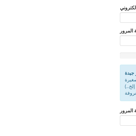
إلكتروني
 المرور
New
Passwor
Rating:
 جيدة
0%
غيرة
خ...)
عروفة
ة المرور