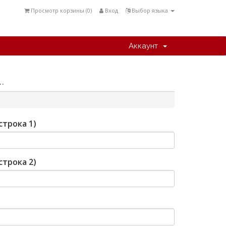
Просмотр корзины (
0
)
Вход
Выбор языка
Аккаунт
.
строка 1)
строка 2)