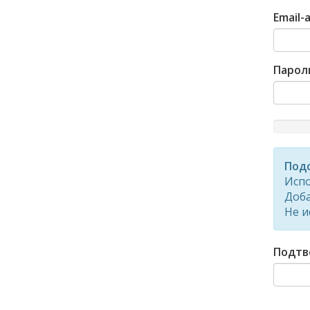
Email-
Парол
New
Passwor
Rating:
Подс
0%
Испо
Доба
Не и
Подтв