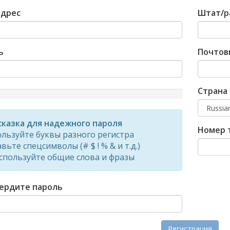
адрес
Штат/р
ь
Почтов
Страна
d
казка для надежного пароля
Номер 
льзуйте буквы разного регистра
вьте спецсимволы (# $ ! % & и т.д.)
спользуйте общие слова и фразы
ердите пароль