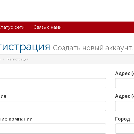
Статус сети
Связь с нами
гистрация
Создать новый аккаунт..
л
Регистрация
Адрес (
ия
Адрес (
ние компании
Город