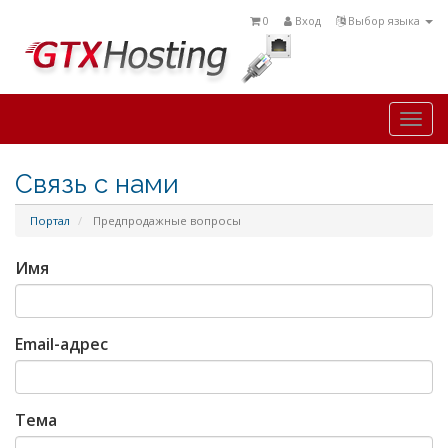
0
Вход
Выбор языка
Togg
navi
Связь с нами
Портал
Предпродажные вопросы
Имя
Email-адрес
Тема