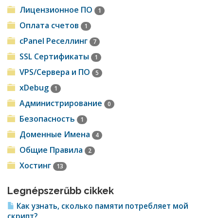
Лицензионное ПО
1
Оплата счетов
1
cPanel Реселлинг
7
SSL Сертификаты
1
VPS/Cервера и ПО
5
xDebug
1
Администрирование
0
Безопасность
1
Доменные Имена
4
Общие Правила
2
Хостинг
13
Legnépszerűbb cikkek
Как узнать, сколько памяти потребляет мой
скрипт?