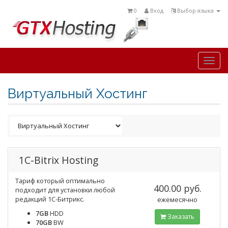
0
Вход
Выбор языка
Togg
navi
Виртуальный Хостинг
1C-Bitrix Hosting
Тариф который оптимально
400.00 руб.
подходит для установки любой
редакций 1С-Битрикс.
ежемесячно
7GB
HDD
Заказать
70GB
BW