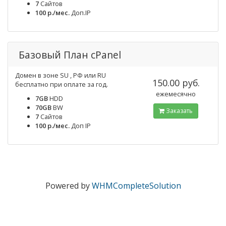
7
Cайтов
100 р./мес.
Доп.IP
Базовый План cPanel
Домен в зоне SU , РФ или RU
150.00 руб.
бесплатно при оплате за год.
ежемесячно
7GB
HDD
70GB
BW
Заказать
7
Cайтов
100 р./мес.
Доп IP
Powered by
WHMCompleteSolution