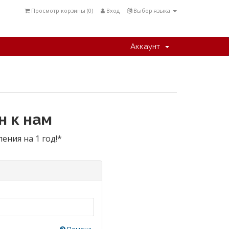
Просмотр корзины (
0
)
Вход
Выбор языка
Аккаунт
 к нам
ения на 1 год!*