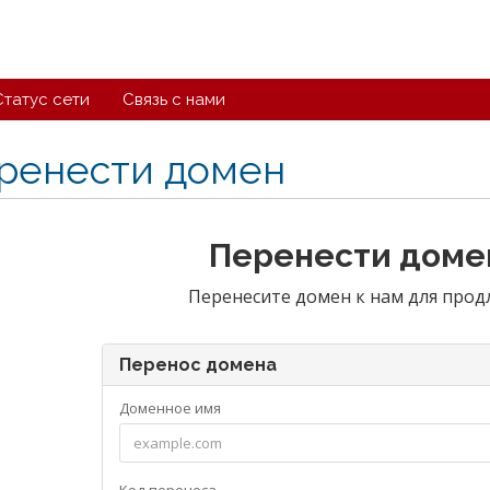
Статус сети
Связь с нами
ренести домен
Перенести домен
Перенесите домен к нам для продл
Перенос домена
Доменное имя