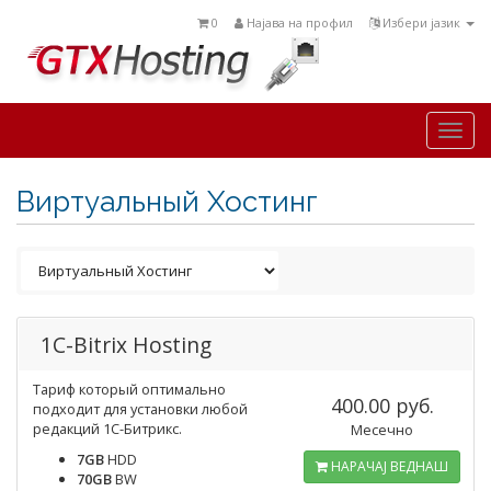
0
Најава на профил
Избери јазик
Togg
navi
Виртуальный Хостинг
1C-Bitrix Hosting
Тариф который оптимально
400.00 руб.
подходит для установки любой
редакций 1С-Битрикс.
Месечно
7GB
HDD
НАРАЧАЈ ВЕДНАШ
70GB
BW