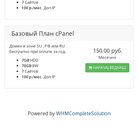
7
Cайтов
100 р./мес.
Доп.IP
Базовый План cPanel
Домен в зоне SU , РФ или RU
150.00 руб.
бесплатно при оплате за год.
Месечно
7GB
HDD
70GB
BW
НАРАЧАЈ ВЕДНАШ
7
Cайтов
100 р./мес.
Доп IP
Powered by
WHMCompleteSolution