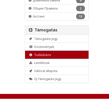
Доменные Имена
4
Общие Правила
2
Хостинг
13
Támogatás
Támogatási jegy
Közlemények
Tudásbázis
Letöltések
Hálózat állapota
Új Támogatási Jegy