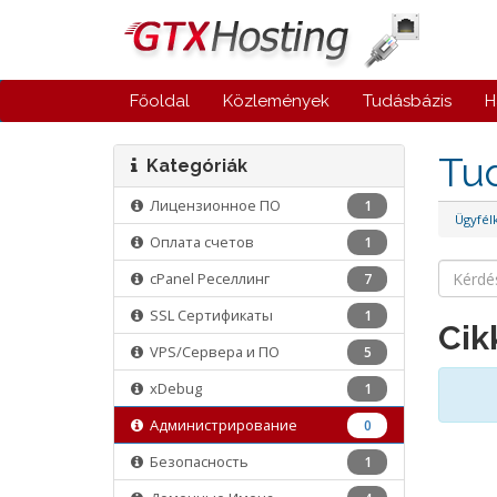
Főoldal
Közlemények
Tudásbázis
H
Tu
Kategóriák
Лицензионное ПО
1
Ügyfél
Оплата счетов
1
cPanel Реселлинг
7
SSL Сертификаты
1
Cik
VPS/Cервера и ПО
5
xDebug
1
Администрирование
0
Безопасность
1