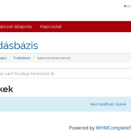
Ko
álózat állapota
Kapcsolat
dásbázis
kapu
Tudásbázis
Администрирование
kek
Nem található cikkek
Powered by
WHMCompleteS