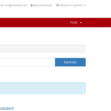
sár megtekintése (
0
)
Bejelentkezés
Válasszon nyelvet
Fiók
olution