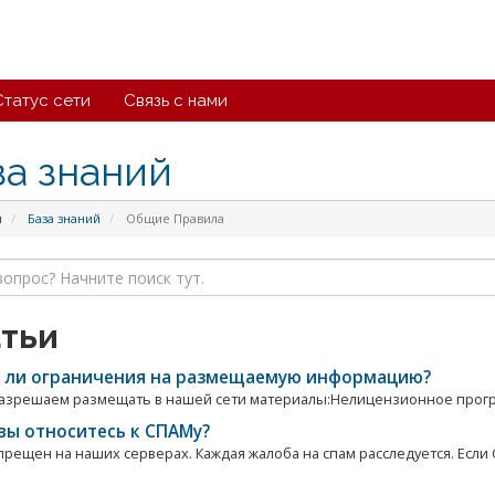
Статус сети
Связь с нами
за знаний
л
База знаний
Общие Правила
тьи
 ли ограничения на размещаемую информацию?
азрешаем размещать в нашей сети материалы:Нелицензионное прогр
вы относитесь к СПАМу?
прещен на наших серверах. Каждая жалоба на спам расследуется. Если 