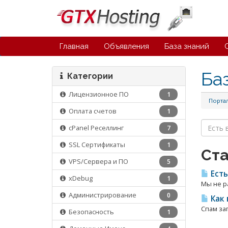
Главная
Объявления
База знаний
Ба
Категории
Лицензионное ПО
1
Порта
Оплата счетов
1
cPanel Реселлинг
7
SSL Сертификаты
1
Ста
VPS/Cервера и ПО
5
Есть
xDebug
1
Мы не р
Администрирование
0
Как 
Спам за
Безопасность
1