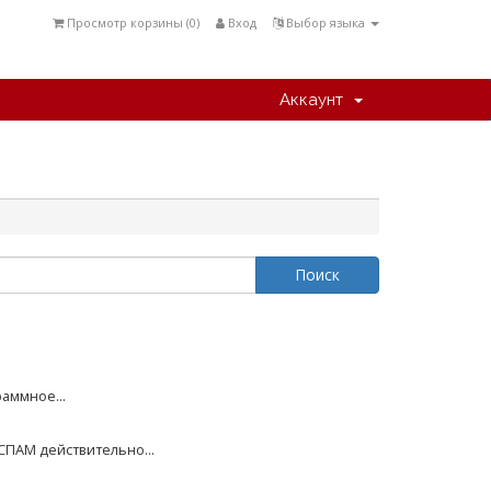
Просмотр корзины (
0
)
Вход
Выбор языка
Аккаунт
аммное...
СПАМ действительно...