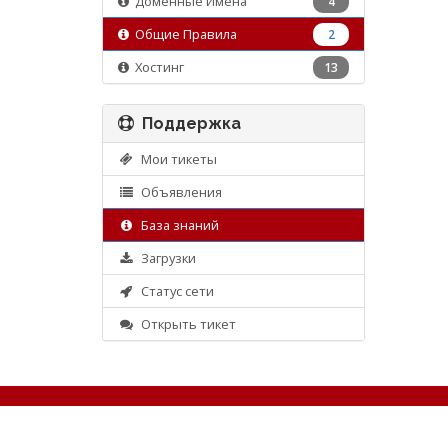
Доменные Имена
4
Общие Правила
2
Хостинг
13
Поддержка
Мои тикеты
Объявления
База знаний
Загрузки
Статус сети
Открыть тикет