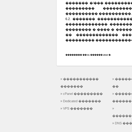
������� �/��� ��������
��������� ��������
���������� ����������.
6.2. ������� ���������
������������� �������
�������� � ���� � ����
�� ������������� ���
��������� ������������
�������� �� 01 ������ 2010 �.
» �����������
» ����
�������
��
» cPanel ���������
» ����
» Dedicated �������
������
» VPS �������
»
������
» DNS �