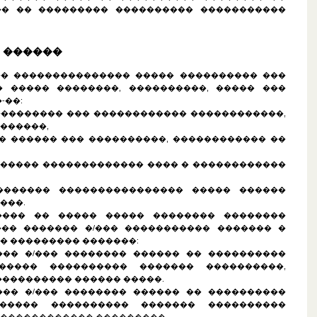
��� �� ��������� ���������� �����������
� ������
��� ��������������� ����� ���������� ���
 ����� ��������, ����������, ����� ���
-��:
���������� ��� ������������ ������������,
������,
�� ������ ��� ����������, ������������ ��
������ ������������� ���� � ������������
�������� ���������������� ����� ������
���.
����� �� ����� ����� �������� ��������
�� ������� �/��� ����������� ������� �
� ��������� �������:
���� �/��� �������� ������ �� ����������
����� ���������� ������� ����������,
���������� ������ �����.
���� �/��� �������� ������ �� ����������
������ ���������� ������� ����������