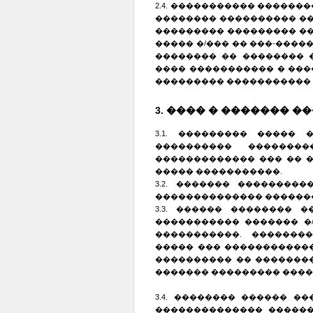
2.4. ����������� ������
�������� ���������� ��
��������� ��������� �
����� �/��� �� ���-�����
�������� �� �������� 
���� ����������� � ���
��������� ����������� 
3. ���� � ������� �
3.1. ��������� �����
���������� �������
������������� ��� �� 
����� �����������.
3.2. ������� ��������
�������������� �������
3.3. ������ �������� 
����������� ������� �
�����������. �������
����� ��� ������������
���������� �� �������
������� ��������� ����
3.4. �������� ������ 
�������������� ������