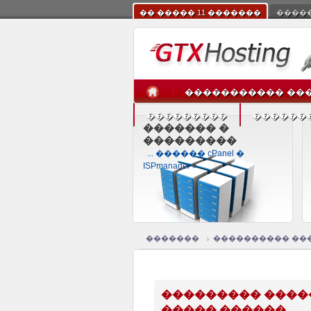
�� ����� 11 �������
����
����������� ��
���������
������
������� �
���������
... ������ cPanel �
ISPmanager »
�������
���������� ��
��������� ����
����� ������