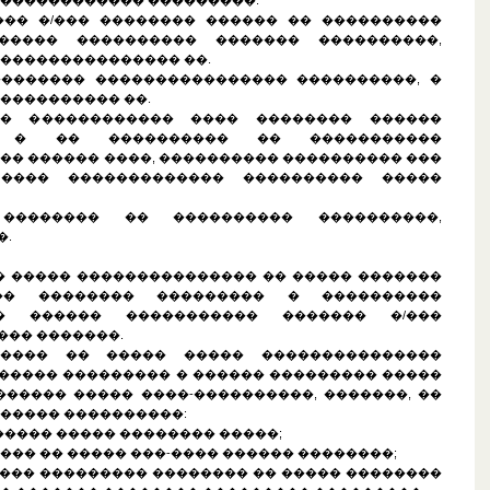
������������� ���������.
���� �/��� �������� ������ �� ����������
����� ���������� ������� ����������,
��������������� ��.
��������� ���������������� ����������, �
���������� ��.
��� ������������ ���� �������� ������
� � �� ���������� �� �����������
�� ������ ����, ���������� ���������� ���
���� ������������� ���������� �����
 �������� �� ���������� ����������,
�.
��� ����� ��������������� �� ����� �������
�� �������� ��������� � ����������
� ������ ����������� ������� �/���
�� �������.
������ �� ����� ����� ���������������
����� ��������� � ������ ��������� �����
����� ����� ����-����������, �������, ��
����� ����������:
������ ����� �������� �����;
���� �� ����� ���-���� ������ ��������;
���� ��������� �������� �� ����� ��������