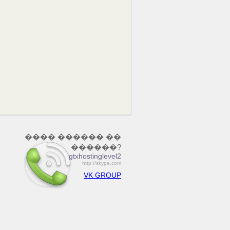
���� ������ ��
������?
gtxhostinglevel2
http://skype.com
VK GROUP