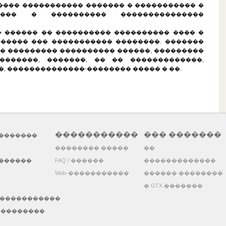
���� ����������� ������� � ����������� �
���� � ���������� ���������������
�� ������ �� ���������� ���������� ���� �
����� ��� ����������� ��������. �������
�� ��������� ���������� ������, ���������
�������, �������, �� �� �������������,
, ��������������-�������� ����� � ��.
�����������
��� �������
��������
�������� �����
��
�������
FAQ / ������
�������������
Web-�����������
������ ��������
� GTX.�������
�����������
����������