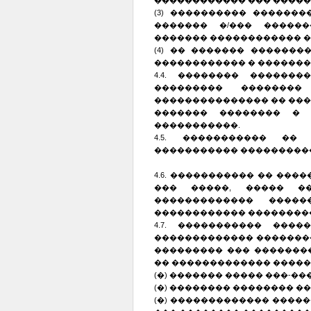
������������ ��� ����
(3) ���������� ������
������� �/��� ������
������� ������������ �
(4) �� ������� ������
������������ � �������
4.4. �������� ������
��������� �������
��������������� �� ���
������� �������� � 
�����������.
4.5. ����������� ��
����������� ���������
4.6. ����������� �� ��
��� �����, ����� �
������������� �����
������������ ���������
4.7. ����������� ���
������������� �������
��������� ��� ��������
�� ������������� �����
(�) ������� ����� ���-�
(�) �������� �������� �
(�) ������������� ����