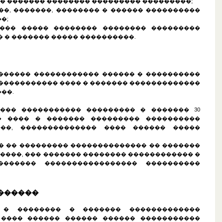
� ������� �������� ��������� ���������;
���, �������, �������� � ������ ����������
�;
����� ����� �������� �������� ���������
� � ������� ����� ����������.
�������� ������������ ������ � ����������
5 ����������� ���� � ������� �������������
��.
����� ����������� ��������� � ������� 30
�� ���� � ������� ��������� ����������
��, �������������� ���� ������ �����
��� �� ��������� �������������� �� �������
����, ��� ������� �������� ������������ �
������� ����������������� ����������
�������
� � �������� � ������� �������������
 ���� ������ ������ ������ �����������