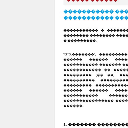
����������� ���
����������� ��
����������� � ������
�������� �������� ���
� ���������.
"GTX.�������", �������
������ ������ ����
����������� ������� ���
������������ �� �����
��������� (�� ��), ��
���������� ��������
��������� ����������
������ ������ ����
����������� ����
���������������� ����
������.
1. ������� �������