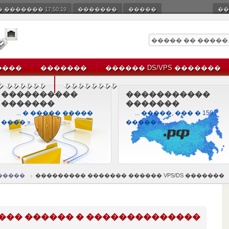
� �������
17:50:20
�������
�����
��
����
�������
������ DS/VPS �������
� ������
��������
����������
�����������
�������
�������
... � ����� �����
... �����, ��� � 150
���� »
����� »
�����
��������� ������� ������ VPS/DS �������
��� ������ � ��������������