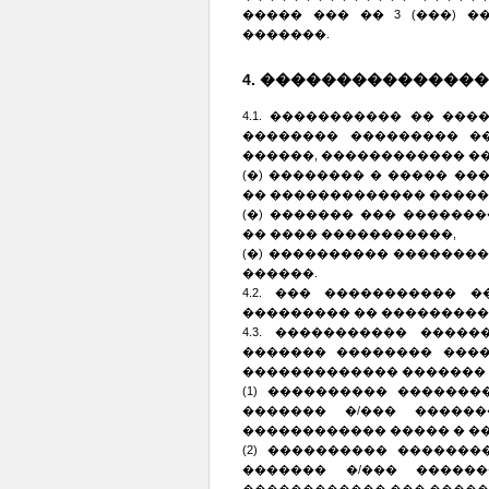
����� ��� �� 3 (���) 
�������.
4. ��������������
4.1. ����������� �� ��
�������� ��������� ��
������, ������������ ��
(�) �������� � ����� �
�� ������������� �����
(�) ������� ��� ������
�� ���� �����������,
(�) ���������� �������
������.
4.2. ��� ����������� 
��������� �� ���������
4.3. ����������� ����
������� �������� ����
������������� ������� 
(1) ���������� ������
������� �/��� ������
������������ ����� � �
(2) ���������� ������
������� �/��� �����