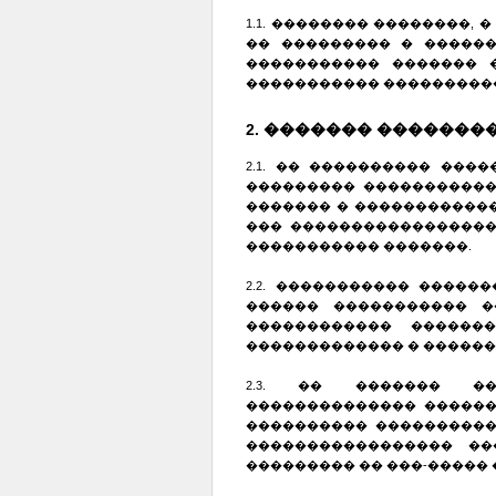
1.1. �������� ��������,
�� ��������� � �����
����������� ������� 
����������� ���������
2. ������� �������
2.1. �� ���������� ��
��������� �����������
������� � �����������
��� �����������������
����������� �������.
2.2. ����������� ����
������ ����������� �
������������ ������
������������� � �������
2.3. �� ������� ��
�������������� ������
���������� ����������
����������������� ��
��������� �� ���-�����