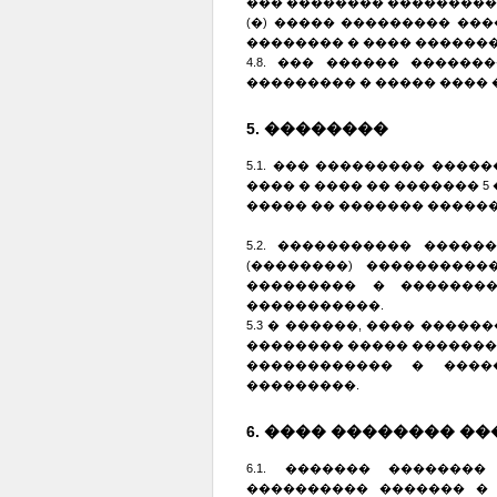
��� �������� ���������
(�) ����� ��������� ��
�������� � ���� �������
4.8. ��� ������ �����
��������� � ����� ���� 
5. ��������
5.1. ��� ��������� ���
���� � ���� �� ������� 
����� �� ������� ������
5.2. ����������� ����
(��������) ���������
��������� � ��������
�����������.
5.3 � ������, ���� ����
�������� ����� �������
������������ � ����
���������.
6. ���� �������� �
6.1. ������� �������
���������� ������� �