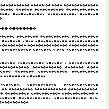
 � ����������� ����� �� ���� �������������
������ ������ ����������� ������������
�/��� ������������ ����������� �������
�.
��� ��������
�������� �������� ����������� ����������
 ������� �/��� ������������ �����������
� ��������� ��������������� �����������
 ����������� ������� �/��� ������������
�������� ���������� ������ � �����������
����������� ����������� ������� �/���
����� ������� ����������� ����������
 ���� ���� � ������.
�������, ����������� �������������
 �� ��������� ������������ �����������,
�, ��������� ����������� ������������ �
������ ������������ ������������ ���,
 �����������.