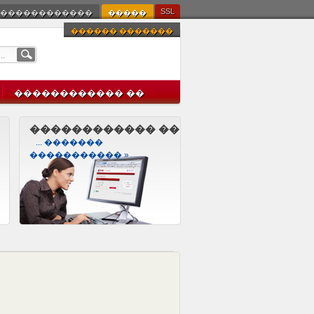
SSL
������������
�����
������ �������
������������ ��
������������ ��
... �������
����������� »