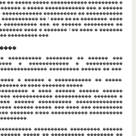
��� �� ����� ����� ����������� ��������� �
������, � ����� ������������ ���, � ������
� ������������ ���������� �� �����������
 ����������� �� 7 ���� �� �� ��������. ����
� ���������� ���, �� ������ ��������� ��
������� ���� � ������� 7-�� ���� � �������
�� ��������� ���.
�����
 �� ���������� �������� �� ������ ���
����� � ������������ � �����������
��������������� ��������� ������ �� ���-
������ � ������ � ����������� �� �����,
����� �� ���� ������� �����.
���������� � ���� ������ ������ ������
/��� ������������ ����������� ������� �
���� ������ ���������� ��������������
��� ������ �����, ��� ���� ��� ���������
��� ������� �/��� ����������� ����������
��������.
������������ ���������� ��������� ������
������ ����� �� ���������� �������� ��