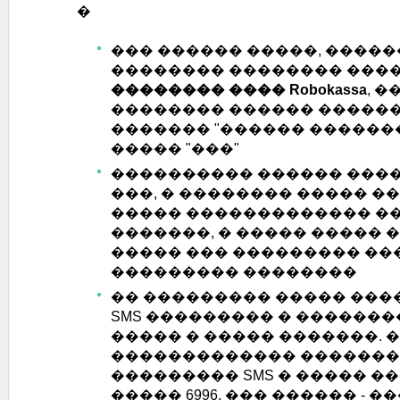
�
��� ������ �����, �����
�������� �������� ���
�������� ���� Robokassa
, 
�������� ������ ������
������� "������ �������
����� "���"
���������� ������ ���
���, � �������� ����� �
����� ������������� �
�������, � ����� �����
����� ��� ��������� ��
��������� ��������
�� ��������� ����� ���
SMS ��������� � �������
����� � ����� �������. 
������������� �������
��������� SMS � ����� �
����� 6996. ��� ������ - 