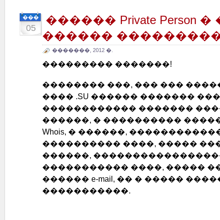
������ Private Person �
���
05
������ ��������
�������, 2012 �.
��������� �������!
�������� ���, ��� ��� ����
���� .SU ������ ������� ��
������������ ������� ���
������, � ���������� ����
Whois, � ������, ����������
���������� ����, ����� �����
������, ����������������
����������� ����, ����� �
������ e-mail, �� � ����� ���
�����������.