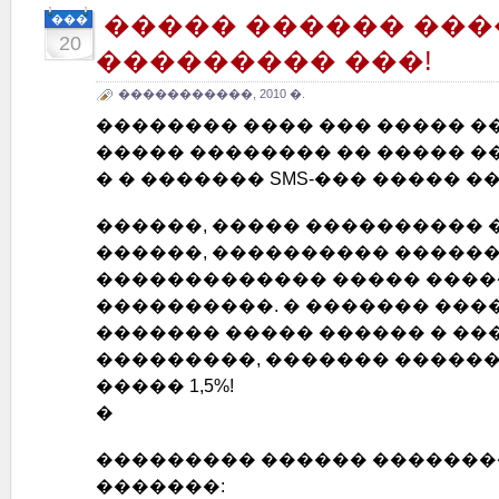
����� ������ ���
���
20
��������� ���!
�����������, 2010 �.
�������� ���� ��� ����� �
����� �������� �� ����� �
� � ������� SMS-��� ����� �
������, ����� ���������� 
������, ���������� �����
������������� ����� ���
����������. � ������� ���
������� ����� ������ � ��
���������, ������� �����
����� 1,5%!
�
��������� ������ �������
�������: