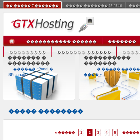
�� ����� 7 �������
����� �������
16:48:16
���
����������� ������
�������
���������
������� ������
����
������� �
����������
���������
�������
... ������ cPanel �
... � ����� �����
ISPmanager »
���� »
����� ��������
« �����
1
2
3
4
5
����� 