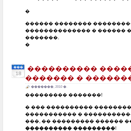
�
������ �������� ��������
�������������� � ������ 
�������.
�
���������� ����
���
18
������� � ������
�������, 2010 �.
��������� �������!
� ��� ���������� ��������
����������� � ����������
���, �� ��������� ������ 
���������� ���������
!