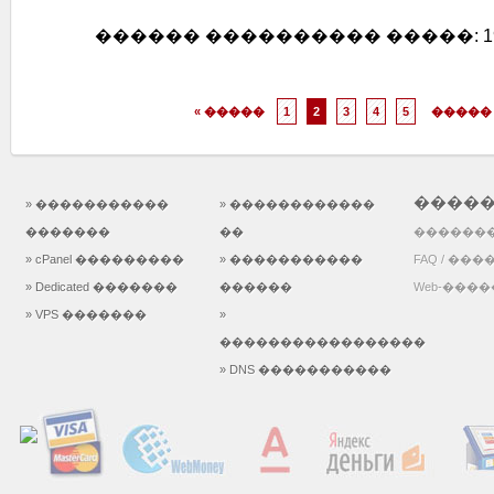
������ ���������� �����: 19/12/20
« �����
1
2
3
4
5
����� 
����
» �����������
» ������������
�������
��
�������
» cPanel ���������
» �����������
FAQ / ���
» Dedicated �������
������
Web-���
» VPS �������
»
�����������������
» DNS �����������