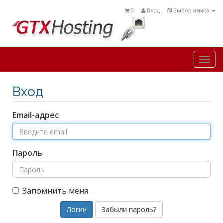
0
Вход
Выбор языка
Togg
navi
Вход
Email-адрес
Пароль
Запомнить меня
Забыли пароль?